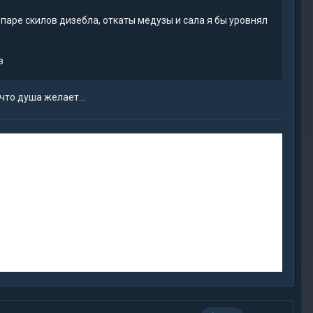
о паре скилов дизебла, откаты медузы и сала я бы уровнял
в
 что душа желает…