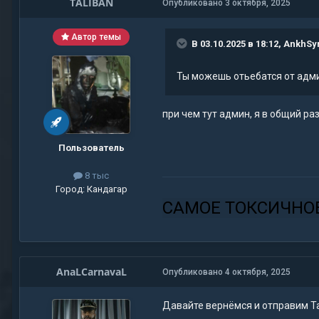
TALIBAN
Опубликовано
3 октября, 2025
Автор темы
В 03.10.2025 в 18:12,
AnkhSy
Ты можешь отьебатся от адми
при чем тут админ, я в общий ра
Пользователь
8 тыс
Город:
Кандагар
САМОЕ ТОКСИЧНО
AnaLCarnavaL
Опубликовано
4 октября, 2025
Давайте вернёмся и отправим Та