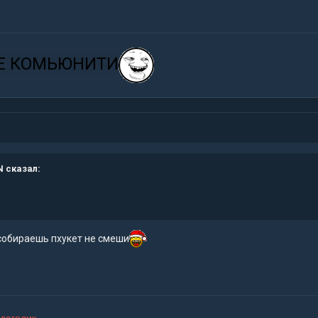
Е КОМЬЮНИТИ
N
сказал:
 собираешь пхукет не смеши