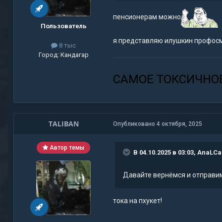
пенсионерам можно
Пользователь
я представляю илушкин профосм
8 тыс
Город:
Кандагар
САМОЕ ТОКСИЧНО
TALIBAN
Опубликовано
4 октября, 2025
Автор темы
В 04.10.2025 в 03:03,
AnaLCa
Давайте вернёмся и отправим
тока на пхукет!