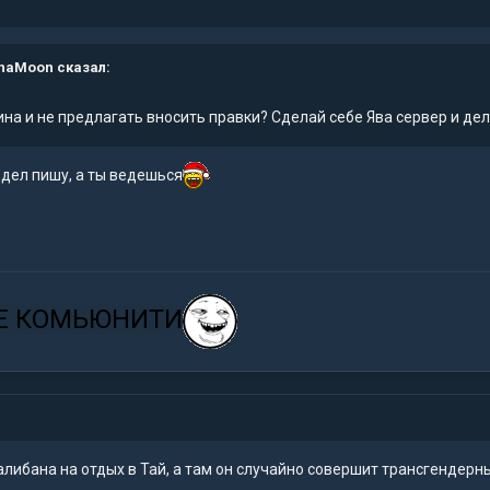
naMoon
сказал:
на и не предлагать вносить правки? Сделай себе Ява сервер и де
здел пишу, а ты ведешься
Е КОМЬЮНИТИ
либана на отдых в Тай, а там он случайно совершит трансгендерн