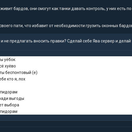
оживит бардов, они смогут как танки давать контроль, у них есть п
воего пати, что избавит от необходимости грузить оконных бардо
и не предлагать вносить правки? Сделай себе Ява сервер и делай
ты уёбок
сё хуёво
ты беспонтовый (е)
бе кто я, лох
о пидорам
 ради выгоды
дет выбора
о пидорам