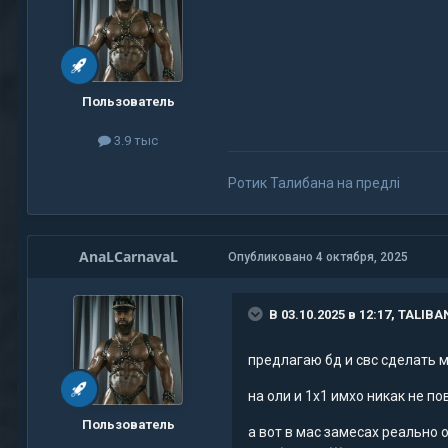
Пользователь
3.9 тыс
Ротик Талибана на предлi
AnaLCarnavaL
Опубликовано
4 октября, 2025
В 03.10.2025 в 12:17,
TALIBA
предлагаю бд и свс сделать м
на оли и 1х1 имхо никак не п
Пользователь
а вот в мас замесах реально 