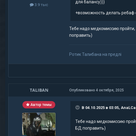
для балансу)))
3.9 тыс
+возможность делать ребаф с
Тебе надо медкомиссию пройти,
поправить)
Ротик Талибана на предлi
TALIBAN
Опубликовано
4 октября, 2025
Автор темы
В 04.10.2025 в 03:05,
AnaLCa
Тебе надо медкомиссию пройт
БД поправить)