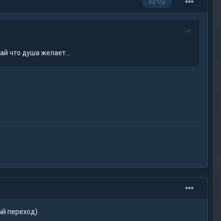
Автор
лай что душа желает…
ый переход)