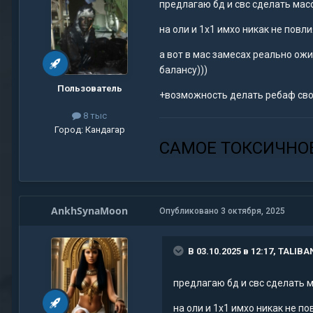
предлагаю бд и свс сделать масс
на оли и 1х1 имхо никак не повл
а вот в мас замесах реально ожи
балансу)))
Пользователь
+возможность делать ребаф свое
8 тыс
Город:
Кандагар
САМОЕ ТОКСИЧНО
AnkhSynaMoon
Опубликовано
3 октября, 2025
В 03.10.2025 в 12:17,
TALIBA
предлагаю бд и свс сделать м
на оли и 1х1 имхо никак не п