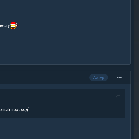
месту
Автор
ерный переход)