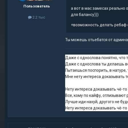
Пользователь
а вот в мас замесах реально 
для балансу)))
2.2 тыс
+возможность делать ребаф с
Ты можешь отьебатся от админа 
Даже с однослова понятно, что 
Даже с однослова ты делаешь в
Пытаешься поспорить, в натуре, 
Мне нету интереса доказывать те
Нету интереса доказывать чё-т
Все, кому по кайфу, отлизывают
Лучше иди нахуй, другого не бу
Нету интереса доказывать чё-т